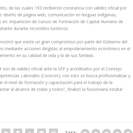
to, de las cuales 193 recibieron constancia con validez oficial por
e: diseño de página web, comunicación en lenguas indígenas,
nes en: Impartición de Cursos de Formación de Capital Humano de
itante durante recorridos turísticos.
 mencionó que existe un gran compromiso por parte del Gobierno del
eres mediante acciones dirigidas al empoderamiento económico en el
iento en su calidad de vida y la de sus familias.
at son de validez oficial ante la SEP y acreditados por el Consejo
petencias Laborales (Conocer), con esto se busca profesionalizar y
ar el nivel de formación y capacitación para el trabajo de la
tar al alcance de todas y todos”, finalizó la funcionaria estatal
TASA: