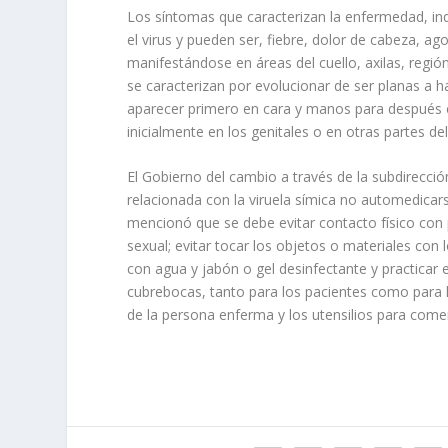
Los síntomas que caracterizan la enfermedad, indi
el virus y pueden ser, fiebre, dolor de cabeza, ag
manifestándose en áreas del cuello, axilas, región
se caracterizan por evolucionar de ser planas a h
aparecer primero en cara y manos para después 
inicialmente en los genitales o en otras partes de
El Gobierno del cambio a través de la subdirecc
relacionada con la viruela símica no automedicars
mencionó que se debe evitar contacto físico co
sexual; evitar tocar los objetos o materiales con
con agua y jabón o gel desinfectante y practicar 
cubrebocas, tanto para los pacientes como para l
de la persona enferma y los utensilios para comer