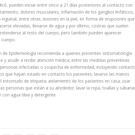
có, pueden iniciar entre cinco a 21 días posteriores al contacto con
otamiento, dolores musculares, inflamación de los ganglios linfáticos,
 inguinal, entre otras; lesiones en la piel, en forma de erupciones que
acerse elevadas, llenarse de agua y por último, costras que suelen
extenderse al resto del cuerpo, pero también pueden aparecer
l cuerpo.
ión de Epidemiología recomienda a quienes presenten sintomatología
e y acudir a recibir atención médica; entre las medidas preventivas
n personas infectadas o sospecha de enfermedad, incluyendo contact
 los que hayan estado en contacto los pacientes; lavarse las manos
el estornudo de etiqueta; aislamiento de los pacientes en casa; usar
as personas que están a su alrededor; lavar la ropa, toallas y sábana
 con agua tibia y detergente.