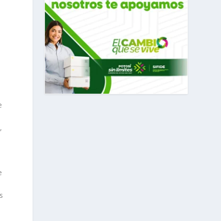
e
,
e
s