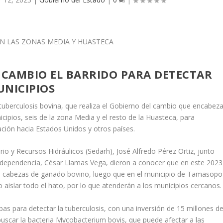
 CAMBIO EL BARRIDO PARA DETECTAR
UNICIPIOS
tuberculosis bovina, que realiza el Gobierno del cambio que encabez
ipios, seis de la zona Media y el resto de la Huasteca, para
ación hacia Estados Unidos y otros países.
ario y Recursos Hidráulicos (Sedarh), José Alfredo Pérez Ortiz, junto
 dependencia, César Llamas Vega, dieron a conocer que en este 2023
l cabezas de ganado bovino, luego que en el municipio de Tamasopo
aislar todo el hato, por lo que atenderán a los municipios cercanos.
as para detectar la tuberculosis, con una inversión de 15 millones d
buscar la bacteria Mycobacterium bovis, que puede afectar a las