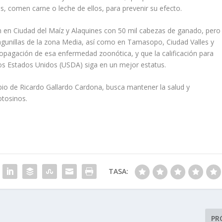
, comen carne o leche de ellos, para prevenir su efecto.
ron en Ciudad del Maíz y Alaquines con 50 mil cabezas de ganado, pero
agunillas de la zona Media, así como en Tamasopo, Ciudad Valles y
ropagación de esa enfermedad zoonótica, y que la calificación para
os Estados Unidos (USDA) siga en un mejor estatus.
mbio de Ricardo Gallardo Cardona, busca mantener la salud y
otosinos.
TASA:
PR