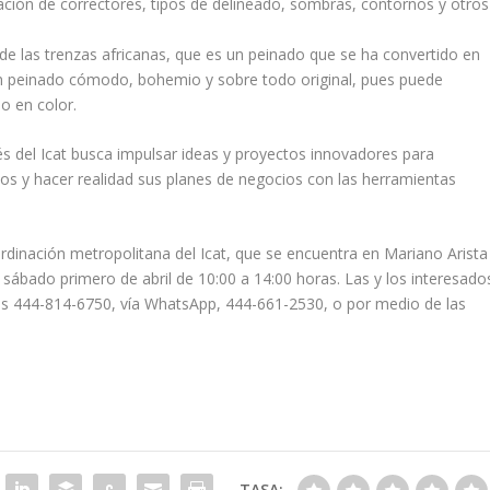
icación de correctores, tipos de delineado, sombras, contornos y otros
e las trenzas africanas, que es un peinado que se ha convertido en
un peinado cómodo, bohemio y sobre todo original, pues puede
o en color.
és del Icat busca impulsar ideas y proyectos innovadores para
os y hacer realidad sus planes de negocios con las herramientas
oordinación metropolitana del Icat, que se encuentra en Mariano Arista
l sábado primero de abril de 10:00 a 14:00 horas. Las y los interesado
nos 444-814-6750, vía WhatsApp, 444-661-2530, o por medio de las
TASA: