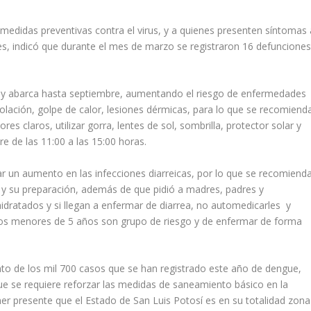
edidas preventivas contra el virus, y a quienes presenten síntomas 
s, indicó que durante el mes de marzo se registraron 16 defunciones
o y abarca hasta septiembre, aumentando el riesgo de enfermedades
olación, golpe de calor, lesiones dérmicas, para lo que se recomiend
res claros, utilizar gorra, lentes de sol, sombrilla, protector solar y
bre de las 11:00 a las 15:00 horas.
rar un aumento en las infecciones diarreicas, por lo que se recomiend
 y su preparación, además de que pidió a madres, padres y
idratados y si llegan a enfermar de diarrea, no automedicarles y
iños menores de 5 años son grupo de riesgo y de enfermar de forma
ento de los mil 700 casos que se han registrado este año de dengue,
que se requiere reforzar las medidas de saneamiento básico en la
ner presente que el Estado de San Luis Potosí es en su totalidad zona