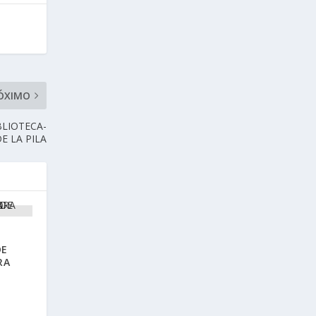
ÓXIMO
BLIOTECA-
E LA PILA
DE
RA