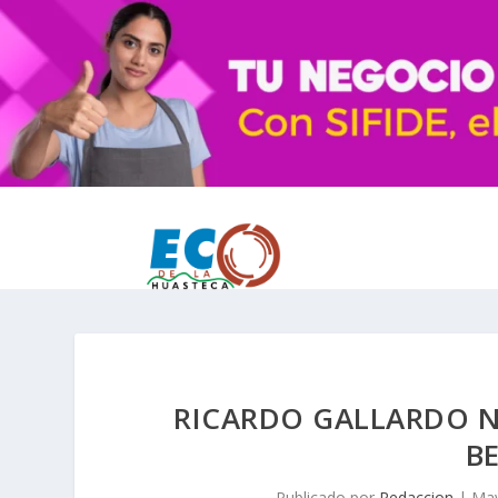
RICARDO GALLARDO NO
B
Publicado por
Redaccion
|
May