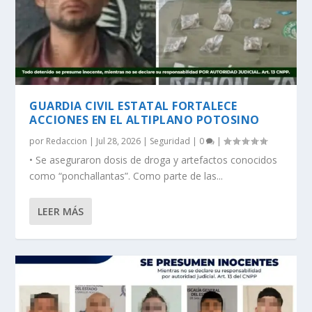
GUARDIA CIVIL ESTATAL FORTALECE
ACCIONES EN EL ALTIPLANO POTOSINO
por
Redaccion
|
Jul 28, 2026
|
Seguridad
|
0
|
•⁠ ⁠Se aseguraron dosis de droga y artefactos conocidos
como “ponchallantas”. Como parte de las...
LEER MÁS