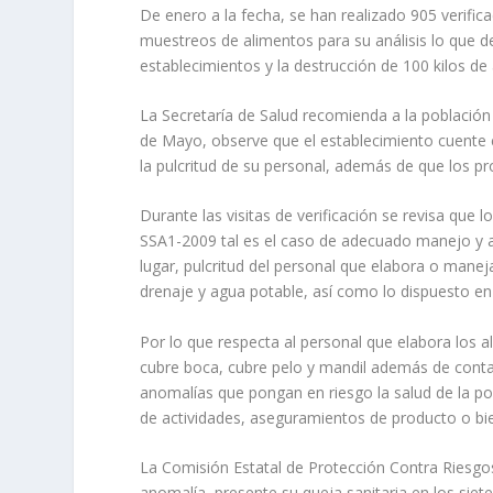
De enero a la fecha, se han realizado 905 verific
muestreos de alimentos para su análisis lo que d
establecimientos y la destrucción de 100 kilos d
La Secretaría de Salud recomienda a la población
de Mayo, observe que el establecimiento cuente c
la pulcritud de su personal, además de que los p
Durante las visitas de verificación se revisa qu
SSA1-2009 tal es el caso de adecuado manejo y a
lugar, pulcritud del personal que elabora o mane
drenaje y agua potable, así como lo dispuesto en 
Por lo que respecta al personal que elabora los a
cubre boca, cubre pelo y mandil además de contar
anomalías que pongan en riesgo la salud de la p
de actividades, aseguramientos de producto o bi
La Comisión Estatal de Protección Contra Riesgos 
anomalía, presente su queja sanitaria en los siete 