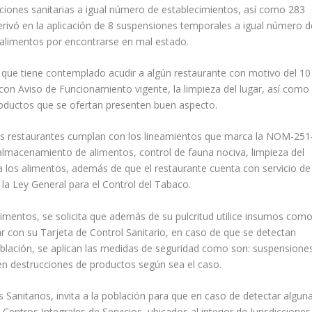
aciones sanitarias a igual número de establecimientos, así como 283
erivó en la aplicación de 8 suspensiones temporales a igual número d
e alimentos por encontrarse en mal estado.
 que tiene contemplado acudir a algún restaurante con motivo del 10
on Aviso de Funcionamiento vigente, la limpieza del lugar, así como
roductos que se ofertan presenten buen aspecto.
e los restaurantes cumplan con los lineamientos que marca la NOM-251
lmacenamiento de alimentos, control de fauna nociva, limpieza del
ja los alimentos, además de que el restaurante cuenta con servicio de
la Ley General para el Control del Tabaco.
limentos, se solicita que además de su pulcritud utilice insumos com
 con su Tarjeta de Control Sanitario, en caso de que se detectan
oblación, se aplican las medidas de seguridad como son: suspensione
en destrucciones de productos según sea el caso.
Sanitarios, invita a la población para que en caso de detectar algun
Centros Integrales de Servicios, ubicados al interior de Jurisdicciones